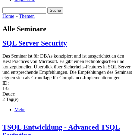
Suche
Search form
Home
»
Themen
You are here
Alle Seminare
SQL Server Security
Das Seminar ist für DBAs konzipiert und ist ausgerichtet an den
Best Practices von Microsoft. Es gibt einen technologischen und
konzeptionellen Überblick über Sicherheits-Features in SQL Server
und entsprechende Empfehlungen. Die Empfehlungen des Seminars
eignen sich als Grundlage für Compliance-Implementierungen.
ID:
132
Dauer:
2 Tag(e)
Mehr
TSQL Entwicklung - Advanced TSQL