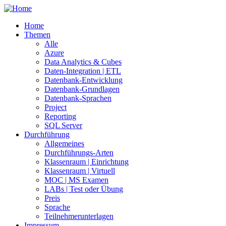
Home
Themen
Alle
Azure
Data Analytics & Cubes
Daten-Integration | ETL
Datenbank-Entwicklung
Datenbank-Grundlagen
Datenbank-Sprachen
Project
Reporting
SQL Server
Durchführung
Allgemeines
Durchführungs-Arten
Klassenraum | Einrichtung
Klassenraum | Virtuell
MOC | MS Examen
LABs | Test oder Übung
Preis
Sprache
Teilnehmerunterlagen
Impressum