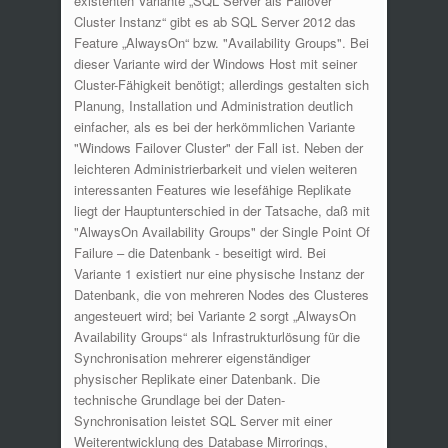
existenten Variante „SQL Server als Failover
Cluster Instanz“ gibt es ab SQL Server 2012 das
Feature „AlwaysOn“ bzw. "Availability Groups". Bei
dieser Variante wird der Windows Host mit seiner
Cluster-Fähigkeit benötigt; allerdings gestalten sich
Planung, Installation und Administration deutlich
einfacher, als es bei der herkömmlichen Variante
"Windows Failover Cluster" der Fall ist. Neben der
leichteren Administrierbarkeit und vielen weiteren
interessanten Features wie lesefähige Replikate
liegt der Hauptunterschied in der Tatsache, daß mit
"AlwaysOn Availability Groups" der Single Point Of
Failure – die Datenbank - beseitigt wird. Bei
Variante 1 existiert nur eine physische Instanz der
Datenbank, die von mehreren Nodes des Clusteres
angesteuert wird; bei Variante 2 sorgt „AlwaysOn
Availability Groups“ als Infrastrukturlösung für die
Synchronisation mehrerer eigenständiger
physischer Replikate einer Datenbank. Die
technische Grundlage bei der Daten-
Synchronisation leistet SQL Server mit einer
Weiterentwicklung des Database Mirrorings,